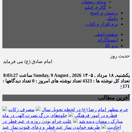
ویدئو رمضان
گالری فیلم
پرسش و پاسخ
پیامک
نرم افزار و کتاب
صفحه اصلی
اینستاگرام
برو بالا
حدیث روز
امام صادق (ع) می فرماید : هر كس د
یکشنبه, ۱۸ مرداد , ۱۴۰۵
Sunday, 9 August , 2026
ساعت
8:03:27
تعداد کل نوشته ها : 4323
تعداد نوشته های امروز : 0
تعداد دیدگاهها :
×
171
آخرین مطالب
حرم مطهر امام رضا (ع) در لحظه تحویل سال
مصرف زکات
فطره در امور فرهنگی
جلوه‌های بزرگ نصرت الهی در ماه
مبارک رمضان دیده شد
علت حرام بودن روزه ی عید فطر در
احادیث
طریقه خواندن نماز عید فطر و دعای قنوت نماز عید