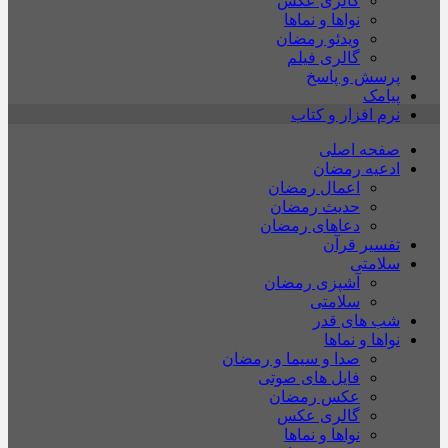
گالری عکس
نواها و نماها
ویدئو رمضان
گالری فیلم
پرسش و پاسخ
پیامک
نرم افزار و کتاب
صفحه اصلی
ادعیه رمضان
اعمال رمضان
حدیث رمضان
دعاهای رمضان
تفسیر قرآن
سلامتی
آشپزی رمضان
سلامتی
شب های قدر
نواها و نماها
صدا و سیما و رمضان
فایل های صوتی
عکس رمضان
گالری عکس
نواها و نماها