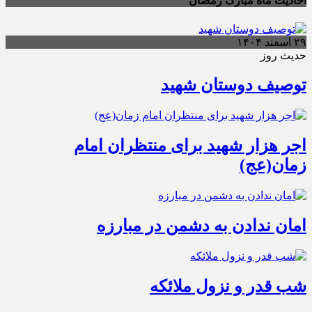
احادیث ماه مبارک رمضان
۲۹ اسفند ۱۴۰۴
حدیث روز
توصیف دوستان شهید
اجر هزار شهید برای منتظران امام
زمان(عج)
امان ندادن به دشمن در مبارزه
شب قدر و نزول ملائکه