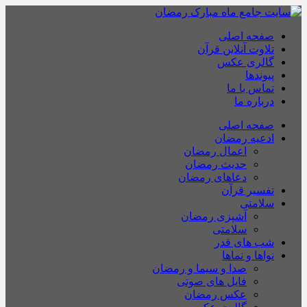
صفحه اصلی
تلاوت آنلاین قرآن
گالری عکس
پیوندها
تماس با ما
درباره ما
صفحه اصلی
ادعیه رمضان
اعمال رمضان
حدیث رمضان
دعاهای رمضان
تفسیر قرآن
سلامتی
آشپزی رمضان
سلامتی
شب های قدر
نواها و نماها
صدا و سیما و رمضان
فایل های صوتی
عکس رمضان