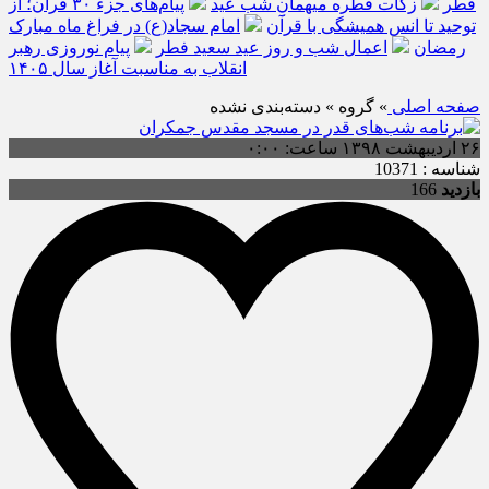
فطر
زکات فطره میهمانِ شب عید
پیام‌های جزء ۳۰ قرآن؛ از
توحید تا انس همیشگی با قرآن
امام سجاد(ع) در فراغ ماه مبارک
رمضان
اعمال شب و روز عید سعید فطر
پیام نوروزی رهبر
انقلاب به مناسبت آغاز سال ۱۴۰۵
صفحه اصلی
» گروه » دسته‌بندی نشده
۲۶ اردیبهشت ۱۳۹۸ ساعت: ۰:۰۰
شناسه : 10371
بازدید
166