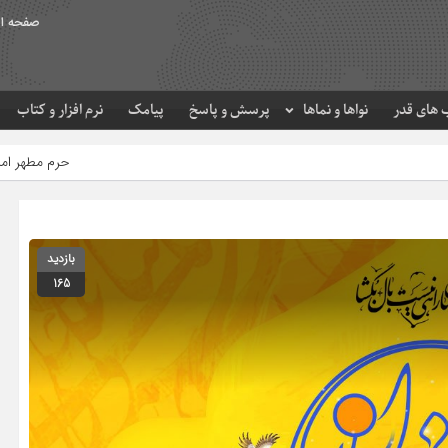
صفحه ا
های قدر
نواها و نماها
پرسش و پاسخ
پیامک
نرم افزار و کتاب
حرم مطهر امام رضا (ع) در لحظه تح
بازدید
165