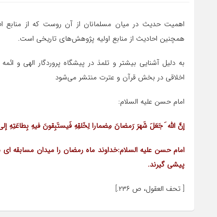
اهمیت حدیث در میان مسلمانان از آن روست که از منابع اصل
همچنین احادیث از منابع اولیه پژوهش‌های تاریخی است.
به دلیل آشنایی بیشتر و تلمذ در پیشگاه پروردگار الهی و ا
اخلاقی در بخش قرآن و عترت منتشر می‌شود
امام حسن علیه السلام:
إنَّ اللّه َ جَعَلَ شَهرَ رَمضانَ مِضمارا لِخَلقِهِ فَیستَبِقونَ فیهِ بِطاعَتِهِ إلى
امام حسن علیه السلام:خداوند ماه رمضان را میدان مسابقه اى بر
پیشى گیرند.
[ تحف العقول، ص ۲۳۶.]