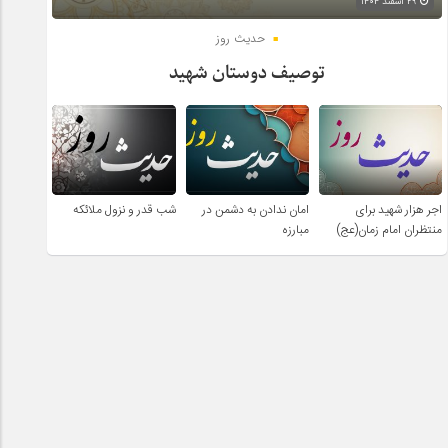
۲۹ اسفند ۱۴۰۴
حدیث روز
توصیف دوستان شهید
اجر هزار شهید برای
امان ندادن به دشمن در
شب قدر و نزول ملائکه
منتظران امام زمان(عج)
مبارزه