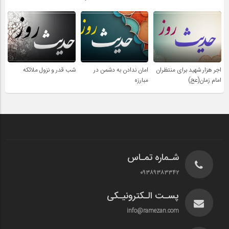
اجر هزار شهید برای منتظران
امان ندادن به دشمن در
شب قدر و نزول ملائکه
امام زمان(عج)
مبارزه
شـماره تمـاس
۰۹۳۸۹۳۸۳۳۴۲
پسـت الـکترونیـکی
info@ramezan.com