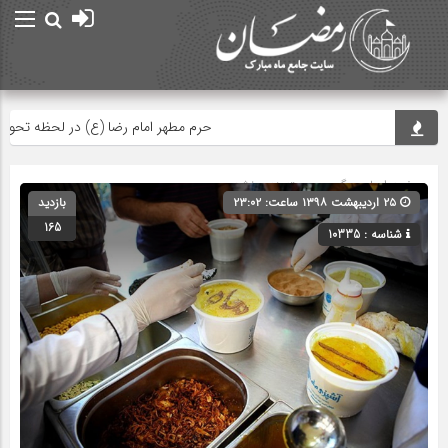
حرم مطهر امام رضا (ع) در لحظه تحویل سا
صفحه اصلی
» گروه » دسته‌بندی نشده
۲۵ اردیبهشت ۱۳۹۸ ساعت: ۲۳:۰۲
بازدید
165
شناسه : 10335