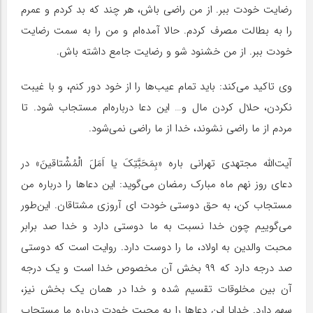
رضایت خودت ببر. از من راضی باش، هر چند که بد کردم و عمرم
را به بطالت مصرف کردم. حالا آمده‌ام و من را به سمت رضایت
خودت ببر. از من خشنود شو و رضایت جامع داشته باش.
وی تاکید می‌کند: باید تمام عیب‌ها را از خود دور کنم، و با غیبت
نکردن، حلال کردن مال و… این دعا درباره‌ام مستجاب شود. تا
مردم از ما راضی نشوند، خدا از ما راضی نمی‌شود.
آیت‌الله مجتهدی تهرانی باره «بِمَحَبَّتِکَ یا اَمَلَ الْمُشْتاقینَ» در
دعای روز نهم ماه مبارک رمضان می‌گوید: این دعاها را درباره من
مستجاب کن، به حق دوستی خودت ای آروزی مشتاقان. این‌طور
می‌گوییم چون خدا نسبت به ما دوستی دارد و خدا صد برابر
محبت والدین به اولاد، ما را دوست دارد. روایت است که دوستی
صد درجه دارد که ۹۹ بخش آن مخصوص خدا است و یک درجه
آن بین مخلوقات تقسیم شده و خدا در همان یک بخش نیز،
سهم دارد. خدایا این دعاها را به محبت خودت درباره ما مستجاب