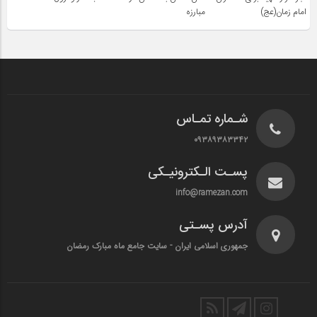
امام زمان(عج)
مبارزه
شـماره تمـاس
۰۹۳۸۹۳۸۳۳۴۲
پسـت الـکترونیـکی
info@ramezan.com
آدرس پسـتی
جمهوری اسلامی ایران - سایت جامع ماه مبارک رمضان