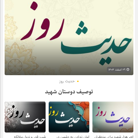
۲۹ اسفند ۱۴۰۴
حدیث روز
توصیف دوستان شهید
اجر هزار شهید برای منتظران
امان ندادن به دشمن در
شب قدر و نزول ملائکه