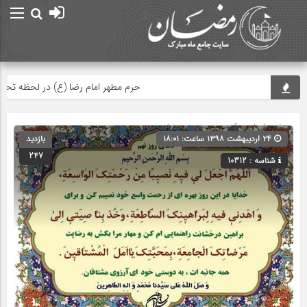
حرم مطهر امام رضا (ع) در لحظه تحویل س
صفحه اصلی
» گروه » دسته‌بندی نشده
۲۴ اردیبهشت ۱۳۹۸ ساعت: ۱۸:۰۱
بازدید
247
شناسه : 10312