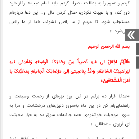
کردم و عمرم را به بطالت مصرف کردم. باید تمام عیب‌ها را از خود
دور کنم، و با غیبت نکردن، حلال کردن مال و… این دعا درباره‌ام
مستجاب شود. تا مردم از ما راضی نشوند، خدا از ما راضی
نمی‌شود. »
بسم الله الرحمن الرحیم
صفحه اصلی
«اَللّهُمَّ اجْعَلْ لی فیهِ نَصیباً مِنْ رَحْمَتِکَ الْواسِعَهِ وَاهْدِنی فیهِ
اینستاگرام
لِبَراهینِکَ السّاطِعَهِ وَخُذْ بِناصِیتی اِلی مَرْضاتِکَ الْجامِعَهِ بِمَحَبَّتِکَ یا
اَمَلَ الْمُشْتاقینَ»
«خدایا قرار ده برایم در این روز بهره‌ای از رحمت وسیعت و
راهنمایی‌ام کن در این ماه به‌سوی دلیل‌های درخشانت و مرا به
‌سوی موجبات خوشنودی همه جانبه‌ات سوق ده به حق محبتت
‌ای آرزوی مشتاقان. »