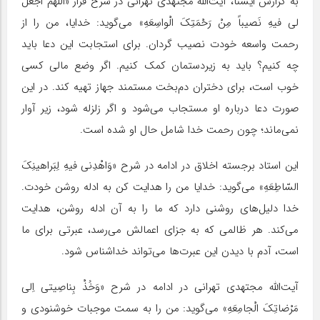
به گزارش ایسنا، آیت‌الله مجتهدی تهرانی در شرح فراز «اَللّهُمَّ اجْعَلْ
لی فیهِ نَصیباً مِنْ رَحْمَتِکَ الْواسِعَهِ» می‌گوید: خدایا، من را از
رحمت واسعه خودت نصیب گردان. برای استجابت این دعا باید
چه کنیم؟ باید به زیردستمان کمک کنیم. اگر وضع مالی کسی
خوب است، برای دختران دم‌بخت مستمند جهاز تهیه کند. در این
صورت دعا درباره او مستجاب می‌شود و اگر زلزله شود، زیر آوار
نمی‌ماند؛ چون رحمت خدا شامل حال او شده است.
این استاد برجسته اخلاق در ادامه در شرح «وَاهْدِنی فیهِ لِبَراهینِکَ
السّاطِعَهِ» می‌گوید: خدایا من را هدایت کن به ادله روشن خودت.
خدا دلیل‌های روشنی دارد که ما را به آن ادله روشن، هدایت
می‌کند. هر ظالمی که به جزای اعمالش می‌رسد، عبرتی برای ما
است، آدم با دیدن این عبرت‌ها می‌تواند خداشناس شود.
آیت‌الله مجتهدی تهرانی در ادامه در شرح «وَخُذْ بِناصِیتی اِلی
مَرْضاتِکَ الْجامِعَهِ» می‌گوید: من را به سمت موجبات خوشنودی و