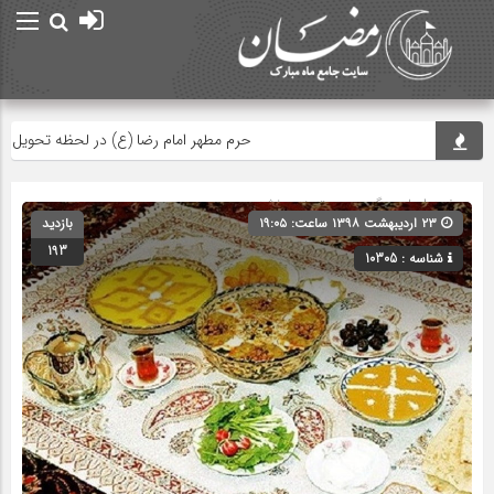
حرم مطهر امام رضا (ع) در لحظه تحویل سال
صفحه اصلی
» گروه » دسته‌بندی نشده
۲۳ اردیبهشت ۱۳۹۸ ساعت: ۱۹:۰۵
بازدید
193
شناسه : 10305