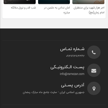
اجر هزار شهید برای منتظران
امان ندادن به دشمن در
شب قدر و نزول ملائکه
امام زمان(عج)
مبارزه
شـماره تمـاس
۰۹۳۸۹۳۸۳۳۴۲
پسـت الـکترونیـکی
info@ramezan.com
آدرس پسـتی
جمهوری اسلامی ایران - سایت جامع ماه مبارک رمضان