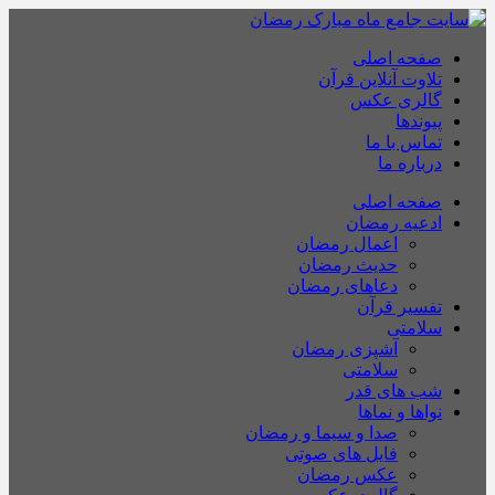
صفحه اصلی
تلاوت آنلاین قرآن
گالری عکس
پیوندها
تماس با ما
درباره ما
صفحه اصلی
ادعیه رمضان
اعمال رمضان
حدیث رمضان
دعاهای رمضان
تفسیر قرآن
سلامتی
آشپزی رمضان
سلامتی
شب های قدر
نواها و نماها
صدا و سیما و رمضان
فایل های صوتی
عکس رمضان