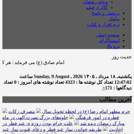
ویدئو رمضان
گالری فیلم
پرسش و پاسخ
پیامک
نرم افزار و کتاب
صفحه اصلی
اینستاگرام
برو بالا
حدیث روز
امام صادق (ع) می فرماید : هر كس در ماه 
یکشنبه, ۱۸ مرداد , ۱۴۰۵
Sunday, 9 August , 2026
ساعت
12:47:02
تعداد کل نوشته ها : 4323
تعداد نوشته های امروز : 0
تعداد
دیدگاهها : 171
×
آخرین مطالب
حرم مطهر امام رضا (ع) در لحظه تحویل سال
مصرف زکات
فطره در امور فرهنگی
جلوه‌های بزرگ نصرت الهی در ماه
مبارک رمضان دیده شد
علت حرام بودن روزه ی عید فطر در
احادیث
طریقه خواندن نماز عید فطر و دعای قنوت نماز عید