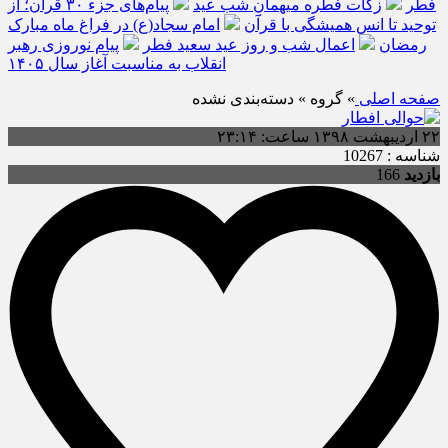
فطر
زکات فطره میهمانِ شب عید
پیام‌های جزء ۳۰ قرآن؛ از
توحید تا انس همیشگی با قرآن
امام سجاد(ع) در فراغ ماه مبارک
رمضان
اعمال شب و روز عید سعید فطر
پیام نوروزی رهبر
انقلاب به مناسبت آغاز سال ۱۴۰۵
صفحه اصلی
» گروه » دسته‌بندی نشده
۲۲ اردیبهشت ۱۳۹۸ ساعت: ۲۳:۱۴
شناسه : 10267
بازدید
166