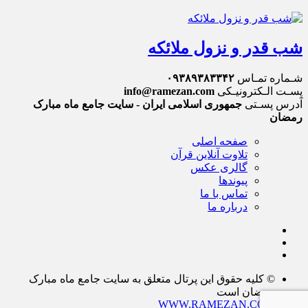
شب قدر و نزول ملائکه
شـماره تمـاس
۰۹۳۸۹۳۸۳۳۴۲
پسـت الـکترونیـکی
info@ramezan.com
آدرس پسـتی
جمهوری اسلامی ایران - سایت جامع ماه مبارک
رمضان
صفحه اصلی
تلاوت آنلاین قرآن
گالری عکس
پیوندها
تماس با ما
درباره ما
© کلیه حقوق این پرتال متعلق به سایت جامع ماه مبارک
رمضان است
WWW.RAMEZAN.COM