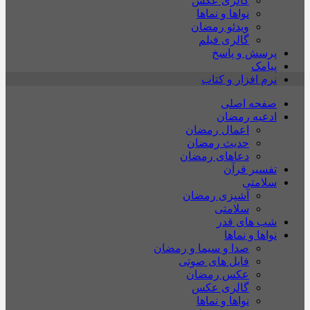
گالری عکس
نواها و نماها
ویدئو رمضان
گالری فیلم
پرسش و پاسخ
پیامک
نرم افزار و کتاب
صفحه اصلی
ادعیه رمضان
اعمال رمضان
حدیث رمضان
دعاهای رمضان
تفسیر قرآن
سلامتی
آشپزی رمضان
سلامتی
شب های قدر
نواها و نماها
صدا و سیما و رمضان
فایل های صوتی
عکس رمضان
گالری عکس
نواها و نماها