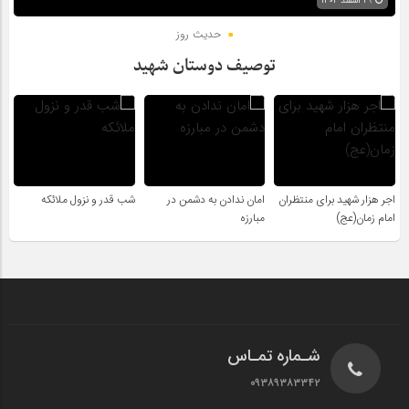
۲۹ اسفند ۱۴۰۴
حدیث روز
توصیف دوستان شهید
اجر هزار شهید برای منتظران
امان ندادن به دشمن در
شب قدر و نزول ملائکه
امام زمان(عج)
مبارزه
شـماره تمـاس
۰۹۳۸۹۳۸۳۳۴۲