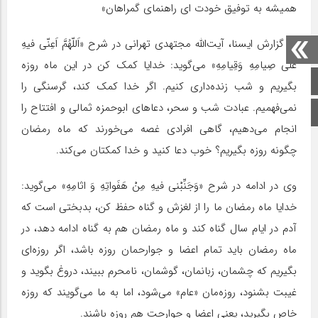
همیشه به توفیق خودت ای راهنمای گمراهان»
به گزارش ایسنا، آیت‌الله مجتهدی تهرانی در شرح «اَللّهُمَّ اَعِنّی فیهِ
عَلی صِیامِهِ وَقِیامِهِ» می‌گوید: خدایا کمک کن در این ماه روزه
صفحه اصلی
بگیریم و شب زنده‌داری کنیم. اگر خدا کمک کند، گرسنگی را
نمی‌فهمیم. عبادت شب و سحر، دعاهای ابوحمزه ثمالی و افتتاح را
اینستاگرام
انجام می‌دهیم، گاهی افرادی غصه می‌خورند که ماه رمضان
چگونه روزه بگیریم؟ خوب دعا کنید و خدا کمکتان می‌کند.
وی در ادامه در شرح «وَجَنِّبْنی فیهِ مِنْ هَفَواتِهِ وَ اثامِهِ» می‌گوید:
خدایا ماه رمضان ما را از لغزش و گناه حفظ کن، بدبختی است که
آدم در ایام سال گناه کند و ماه رمضان هم به گناه ادامه دهد، در
ماه رمضان باید تمام اعضا و جوارحمان روزه باشد، اگر روزه‌ای
بگیریم که چشمان، زبانمان، گوشمان، نامحرم ببیند، دروغ بگوید و
غیبت بشنود، روزه‌مان «عام» می‌شود، اما به ما می‌گویند که روزه
خاص بگیرید، یعنی اعضا و جوارحت هم روزه باشند.