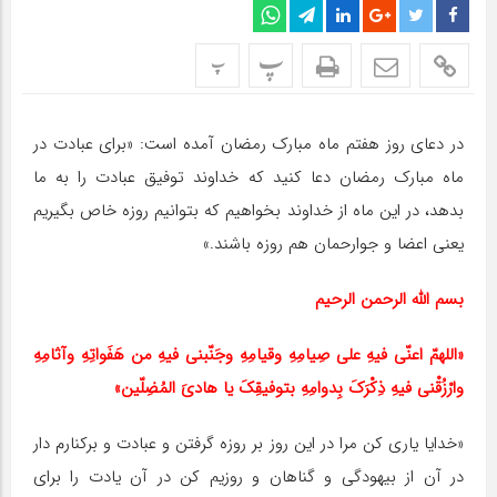
پ
پ
در دعای روز هفتم ماه مبارک رمضان آمده است: «برای عبادت در
ماه مبارک رمضان دعا کنید که خداوند توفیق عبادت را به ما
بدهد، در این ماه از خداوند بخواهیم که بتوانیم روزه خاص بگیریم
یعنی اعضا و جوارحمان هم روزه باشند.»
بسم الله الرحمن الرحیم
«اللهمّ اعنّی فیهِ علی صِیامِهِ وقیامِهِ وجَنّبنی فیهِ من هَفَواتِهِ وآثامِهِ
وارْزُقْنی فیهِ ذِکْرَکَ بِدوامِهِ بتوفیقِکَ یا هادیَ المُضِلّین»
«خدایا یاری کن مرا در این روز بر روزه گرفتن و عبادت و برکنارم دار
در آن از بیهودگی و گناهان و روزیم کن در آن یادت را برای