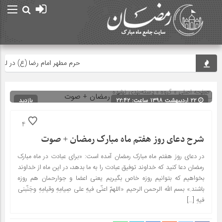
حرم مطهر امام رضا (ع) در لحظه ت
صفحه اصلی
» گروه » دسته‌بندی نشده
۲۲ اردیبهشت ۱۳۹۸ ساعت: ۲۲:۴۲
بازدید
224
شناسه : 10232
4
شرح دعای روز هفتم ماه مبارک رمضان + صوت
در دعای روز هفتم ماه مبارک رمضان آمده است: «برای عبادت در ماه مبارک
رمضان دعا کنید که خداوند توفیق عبادت را به ما بدهد، در این ماه از خداوند
بخواهیم که بتوانیم روزه خاص بگیریم یعنی اعضا و جوارحمان هم روزه
باشند.» بسم الله الرحمن الرحیم «اللهمّ اعنّی فیهِ علی صِیامِهِ وقیامِهِ وجَنّبنی
فیهِ […]