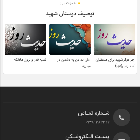
حدیث روز
توصیف دوستان شهید
اجر هزار شهید برای منتظران
امان ندادن به دشمن در
شب قدر و نزول ملائکه
امام زمان(عج)
مبارزه
شـماره تمـاس
۰۹۳۸۹۳۸۳۳۴۲
پسـت الـکترونیـکی