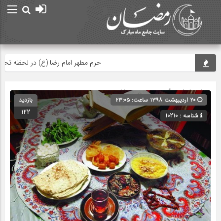
حرم مطهر امام رضا (ع) در لحظه تحویل س
صفحه اصلی
» گروه » دسته‌بندی نشده
۲۰ اردیبهشت ۱۳۹۸ ساعت: ۲۳:۰۵
بازدید
122
شناسه : 10210