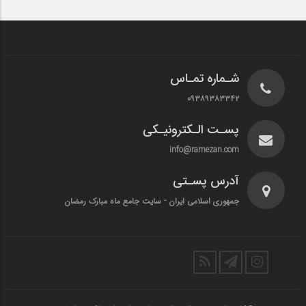
شـماره تمـاس
۰۹۳۸۹۳۸۳۳۴۲
پسـت الـکترونیـکی
info@ramezan.com
آدرس پسـتی
جمهوری اسلامی ایران - سایت جامع ماه مبارک رمضان