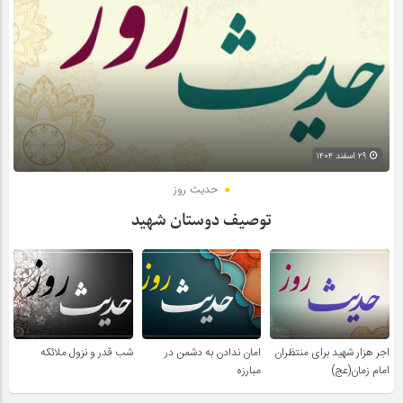
۲۹ اسفند ۱۴۰۴
حدیث روز
توصیف دوستان شهید
اجر هزار شهید برای منتظران
امان ندادن به دشمن در
شب قدر و نزول ملائکه
امام زمان(عج)
مبارزه