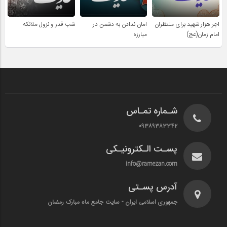
اجر هزار شهید برای منتظران
امان ندادن به دشمن در
شب قدر و نزول ملائکه
امام زمان(عج)
مبارزه
شـماره تمـاس
۰۹۳۸۹۳۸۳۳۴۲
پسـت الـکترونیـکی
info@ramezan.com
آدرس پسـتی
جمهوری اسلامی ایران - سایت جامع ماه مبارک رمضان