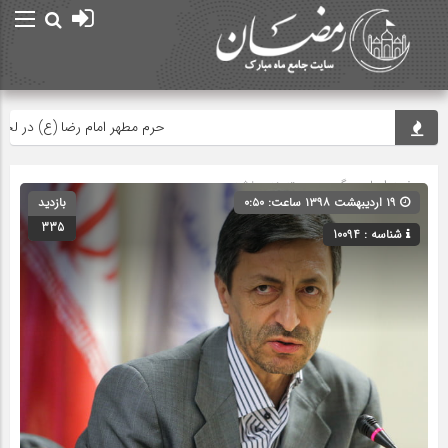
حرم مطهر امام رضا (ع) در لحظه تحو
صفحه اصلی
» گروه » دسته‌بندی نشده
۱۹ اردیبهشت ۱۳۹۸ ساعت: ۰:۵۰
بازدید
335
شناسه : 10094