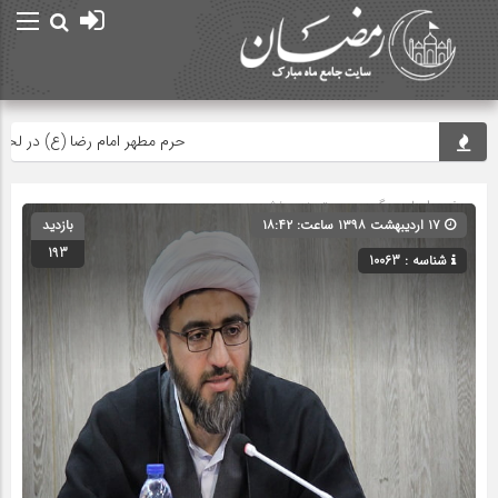
حرم مطهر امام رضا (ع) در لحظه تحو
صفحه اصلی
» گروه » دسته‌بندی نشده
۱۷ اردیبهشت ۱۳۹۸ ساعت: ۱۸:۴۲
بازدید
193
شناسه : 10063