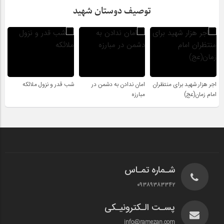
توصیف دوستان شهید
اجر هزار شهید برای منتظران
امان ندادن به دشمن در
شب قدر و نزول ملائکه
امام زمان(عج)
مبارزه
شـماره تمـاس
۰۹۳۸۹۳۸۳۳۴۲
پسـت الـکترونیـکی
info@ramezan.com