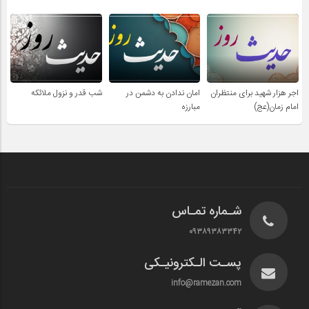
اجر هزار شهید برای منتظران
امان ندادن به دشمن در
شب قدر و نزول ملائکه
امام زمان(عج)
مبارزه
شـماره تمـاس
۰۹۳۸۹۳۸۳۳۴۲
پسـت الـکترونیـکی
info@ramezan.com