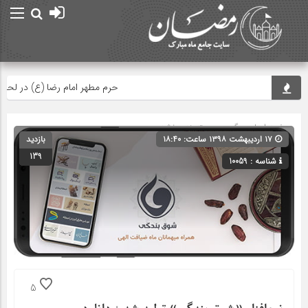
حرم مطهر امام رضا (ع) در لحظه تحوی
صفحه اصلی
» گروه » دسته‌بندی نشده
۱۷ اردیبهشت ۱۳۹۸ ساعت: ۱۸:۴۰
بازدید
139
شناسه : 10059
5