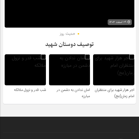
۲۹ اسفند ۱۴۰۴
حدیث روز
توصیف دوستان شهید
اجر هزار شهید برای منتظران
امان ندادن به دشمن در
شب قدر و نزول ملائکه
امام زمان(عج)
مبارزه