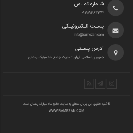
شـماره تمـاس
۰۹۳۸۹۳۸۳۳۴۲
پسـت الـکترونیـکی
info@ramezan.com
آدرس پسـتی
جمهوری اسلامی ایران - سایت جامع ماه مبارک رمضان
© کلیه حقوق این پرتال متعلق به سایت جامع ماه مبارک رمضان است
WWW.RAMEZAN.COM