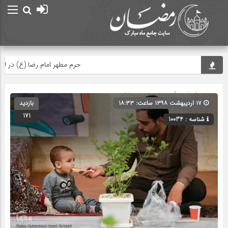
حرم مطهر امام رضا (ع) در لحظه تح
صفحه اصلی
» گروه » دسته‌بندی نشده
۱۷ اردیبهشت ۱۳۹۸ ساعت: ۱۸:۳۳
بازدید
171
شناسه : 10034