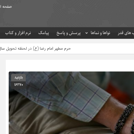
صفحه ا
های قدر
نواها و نماها
پرسش و پاسخ
پیامک
نرم افزار و کتاب
حرم مطهر امام رضا (ع) در لحظه تحویل سال
مصرف زکات 
بازدید
16270