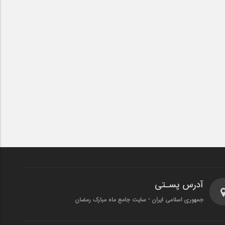
آدرس پسـتی
جمهوری اسلامی ایران - سایت جامع ماه مبارک رمضان