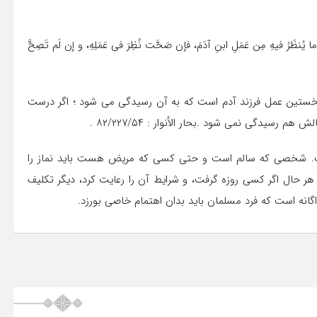
یُنظَرُ فیهِ مِن عَمَلِ ابنِ آدَمَ، فإن صَحَّت نُظِرَ فی عَمَلِهِ، و إن لَم تَصِحَّ
 ، نخستین عمل فرزند آدم است که به آن رسیدگى مى شود ؛ اگر درست
سیدگى نمى شود .بحار الأنوار : ۸۲/۲۲۷/۵۴ .
ت. شخصی که سالم است و حتی کسی که مریض هست باید نماز را
هر حال اگر کسی روزه گرفت، و شرایط آن را رعایت کرد، دیگر تکلیف
گانه است که فرد مسلمان باید بدان اهتمام خاصی بورزد.