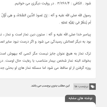
شود . الکافی : ۳/۲۶۸/۴ . در روایت دیگری می خوانیم.
رسول الله صلى الله علیه و آله : إنّ عَمودَ الدِّینِ الصَّلاهُ، و هِی أوَّلُ ما 
لَم یُنظَرْ فی بَقِیَّهِ عَمَلِهِ .
پیامبر خدا صلى الله علیه و آله : ستون دین نماز است و نماز
بود به دیگر اعمالش رسیدگى مى شود و اگر درست نبود سایر اعمالش هم ر
ترک نماز به هیچ عنوان جایز نیست مگر کسی که بیهوش اس
بخواند البته نماز شخص بیمار متناسب با رعایت حال اوست. در 
روزه گرفتن از او ساقط می شود اما مسئله نماز های او بحثی جدا
این مطلب بدون برچسب می باشد.
برچسب ها
نوشته های مشابه