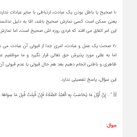
۱٫ صحیح یا باطل بودن یک عبادت، ارتباطی با سایر عبادات ندارد
یعنی ممکن است کسی نمازش صحیح باشد، امّا به دلیل ندانستن
این امر اتفاق می افتد که فردی روزه اش صحیح است، اما نمازش
۲٫ صحت یک عمل و عبادت، امری جدا از قبولی آن عبادت می ب
اما به عللی مورد پذیرش حق تعالی قرار نگیرد و ما موظفیم ع
ظاهری و باطنی انجام دهیم بعد هم حال قبولی یا عدم قبولی آن ر
این سؤال، پاسخ تفصیلی ندارد.
[۱] “… إِنَّ أَوَّلَ مَا یُحَاسَبُ بِهِ الْعَبْدُ الصَّلَاهُ فَإِنْ قُبِلَتْ قُبِلَ مَا سِوَاهَا…”، کلینی، کافی، ج ۲، ۲۶۸، دارالکتب الاسلامیه، تهران، ۱۳۶۵ش.
سوال: