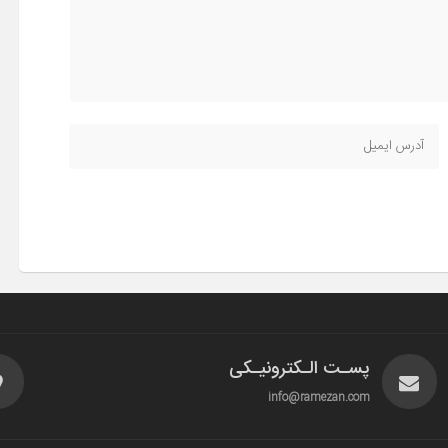
پسـت الـکترونیـکی
info@ramezan.com