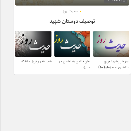
۲۹ اسفند ۱۴۰۴
حدیث روز
توصیف دوستان شهید
اجر هزار شهید برای
امان ندادن به دشمن در
شب قدر و نزول ملائکه
منتظران امام زمان(عج)
مبارزه