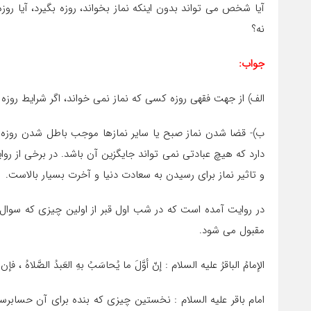
آیا شخص می تواند بدون اینکه نماز بخواند، روزه بگیرد، آیا ر
نه؟
جواب:
الف) از جهت فقهی روزه کسی که نماز نمی خواند، اگر شرایط روزه
ب)- قضا شدن نماز صبح یا سایر نمازها موجب باطل شدن روزه نمی
دارد که هیچ عبادتی نمی تواند جایگزین آن باشد. در برخی از ر
و تاثیر نماز برای رسیدن به سعادت دنیا و آخرت بسیار بالاست.
در روایت آمده است که در شب اول قبر از اولین چیزی که سوال م
مقبول می شود.
الإمامُ الباقرُ علیه السلام : إنّ أوَّلَ ما یُحاسَبُ بهِ العَبدُ الصَّلاهُ ، فإن 
امام باقر علیه السلام : نخستین چیزى که بنده براى آن حسابر