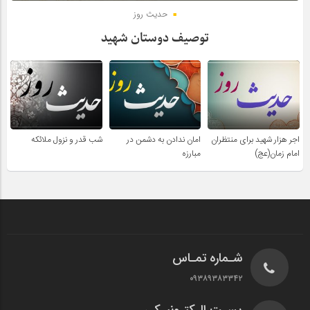
حدیث روز
توصیف دوستان شهید
اجر هزار شهید برای منتظران
امان ندادن به دشمن در
شب قدر و نزول ملائکه
امام زمان(عج)
مبارزه
شـماره تمـاس
۰۹۳۸۹۳۸۳۳۴۲