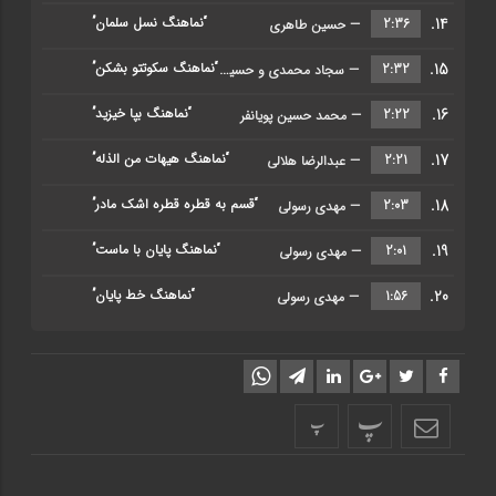
14.
“نماهنگ نسل سلمان”
2:36
— حسین طاهری
15.
“نماهنگ سکوتتو بشکن”
2:32
— سجاد محمدی و حسین خلجی
16.
“نماهنگ بپا خیزید”
2:22
— محمد حسین پویانفر
17.
“نماهنگ هیهات من الذله”
2:21
— عبدالرضا هلالی
18.
“قسم به قطره قطره اشک مادر”
2:03
— مهدی رسولی
19.
“نماهنگ پایان با ماست”
2:01
— مهدی رسولی
20.
“نماهنگ خط پایان”
1:56
— مهدی رسولی
پ
پ