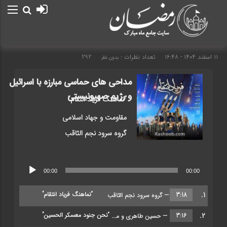
۱۱ اسفند ۱۴۰۴ - ۱۶:۴۸
تعداد نظرات :
292
بدون نظر
مداحی های حماسی مبارزه با اسرائیل
و رژیم صهیونیستی
“نماهنگ فریاد انتقام”
مقاومت و جهاد اسلامی
گروه سرود نجم الثاقب
پخش‌کننده
00:00
00:00
صوت
1.
“نماهنگ فریاد انتقام”
3:18
— گروه سرود نجم الثاقب
2.
“نحن جنود معسکر الحسین”
3:16
— حسین طاهری و محمدرضا طاهری