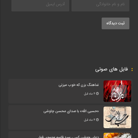
ثبت دیدگاه
فایل های صوتی
نماهنگ بزن که خوب میزنی
4 ماه قبل
«حسبی الله» با صدای محسن چاوشی
4 ماه قبل
دعای جوشن کبیر – سید قاسم موسوی قهار