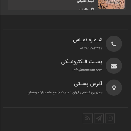
میثم مطیعی
1 سال قبل
شـماره تمـاس
۰۹۳۸۹۳۸۳۳۴۲
پسـت الـکترونیـکی
info@ramezan.com
آدرس پسـتی
جمهوری اسلامی ایران - سایت جامع ماه مبارک رمضان