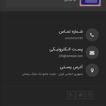
1 سال قبل
شـماره تمـاس
۰۹۳۸۹۳۸۳۳۴۲
پسـت الـکترونیـکی
info@ramezan.com
آدرس پسـتی
جمهوری اسلامی ایران - سایت جامع ماه مبارک رمضان