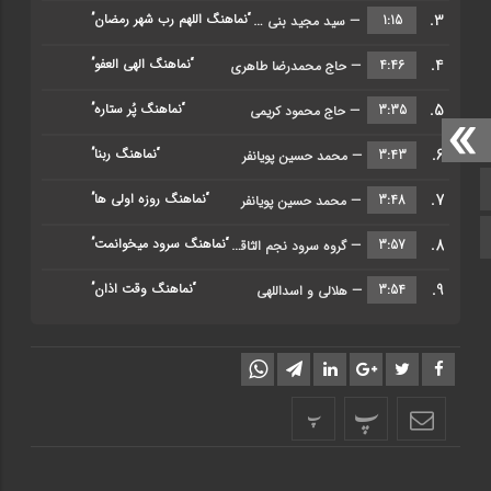
3.
“نماهنگ اللهم رب شهر رمضان”
1:15
— سید مجید بنی فاطمه
4.
“نماهنگ الهی العفو”
4:46
— حاج محمدرضا طاهری
5.
“نماهنگ پُر ستاره”
3:35
— حاج محمود کریمی
6.
“نماهنگ ربنا”
3:43
— محمد حسین پویانفر
صفحه اصلی
7.
“نماهنگ روزه اولی ها”
3:48
— محمد حسین پویانفر
اینستاگرام
8.
“نماهنگ سرود میخوانمت”
3:57
— گروه سرود نجم الثاقب
9.
“نماهنگ وقت اذان”
3:54
— هلالی و اسداللهی
پ
پ