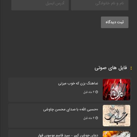
ثبت دیدگاه
فایل های صوتی
نماهنگ بزن که خوب میزنی
4 ماه قبل
«حسبی الله» با صدای محسن چاوشی
4 ماه قبل
دعای جوشن کبیر – سید قاسم موسوی قهار