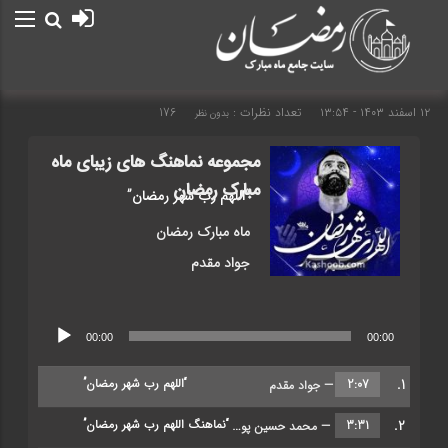
۱۲ اسفند ۱۴۰۳ - ۱۳:۵۴
تعداد نظرات :
176
بدون نظر
مجموعه نماهنگ های زیبای ماه
مبارک رمضان
“اللهم رب شهر رمضان”
ماه مبارک رمضان
جواد مقدم
پخش‌کننده
00:00
00:00
صوت
1.
“اللهم رب شهر رمضان”
2:07
— جواد مقدم
2.
“نماهنگ اللهم رب شهر رمضان”
3:31
— محمد حسین پویانفر