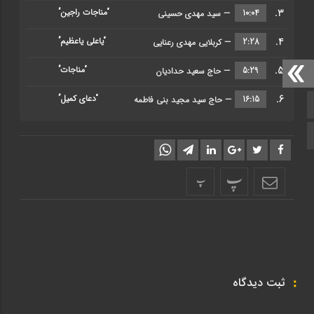
3.
“مناجات راجین”
10:04
— سید مهدی حسینی
4.
“یاعلی یاعظیم”
2:28
— کربلایی مهدی رعنایی
5.
“مناجات”
5:29
— حاج سعید حدادیان
6.
“دعای کمیل”
16:15
— حاج سید مجید بنی فاطمه
صفحه اصلی
اینستاگرام
پ
پ
ثبت دیدگاه