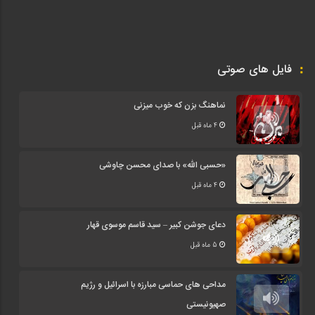
فایل های صوتی
نماهنگ بزن که خوب میزنی
4 ماه قبل
«حسبی الله» با صدای محسن چاوشی
4 ماه قبل
دعای جوشن کبیر – سید قاسم موسوی قهار
5 ماه قبل
مداحی های حماسی مبارزه با اسرائیل و رژیم
صهیونیستی