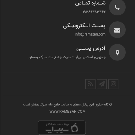
شـماره تمـاس
۰۹۳۸۹۳۸۳۳۴۲
پسـت الـکترونیـکی
info@ramezan.com
آدرس پسـتی
جمهوری اسلامی ایران - سایت جامع ماه مبارک رمضان
© کلیه حقوق این پرتال متعلق به سایت جامع ماه مبارک رمضان است
WWW.RAMEZAN.COM