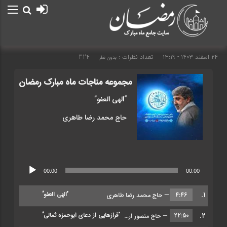
۲۴ اسفند ۱۴۰۳ - ۱۳:۱۹
تعداد نظرات :
324
بدون نظر
مجموعه مناجات ماه مبارک رمضان
“الهی العفو”
حاج محمد رضا طاهری
پخش‌کننده
00:00
00:00
صوت
1.
“الهی العفو”
4:46
— حاج محمد رضا طاهری
2.
“فرازهایی از دعای ابوحمزه ثمالی”
22:50
— حاج منصور ارضی