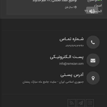
تواشیح اسماء الحسنی/ ۹۹ اسم خداوند
1 سال قبل
شـماره تمـاس
۰۹۳۸۹۳۸۳۳۴۲
پسـت الـکترونیـکی
info@ramezan.com
آدرس پسـتی
جمهوری اسلامی ایران - سایت جامع ماه مبارک رمضان