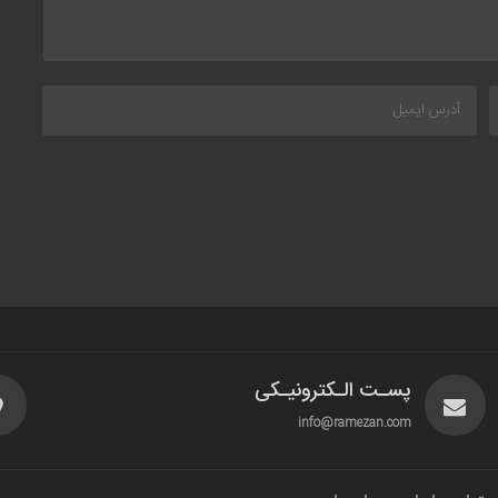
پسـت الـکترونیـکی
info@ramezan.com