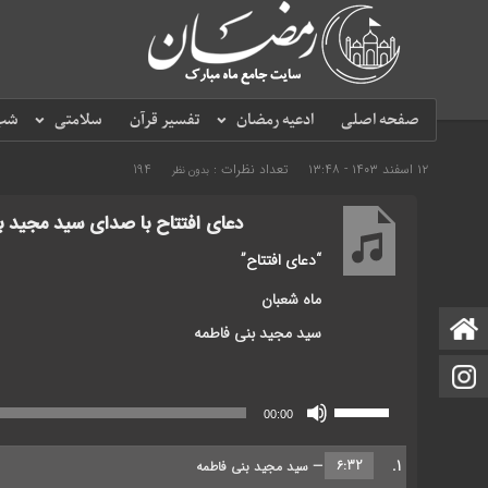
صفحه اصلی
ادعیه رمضان
تفسیر قرآن
سلامتی
شب 
۱۲ اسفند ۱۴۰۳ - ۱۳:۴۸
تعداد نظرات :
194
بدون نظر
دعای افتتاح با صدای سید مجید ب
“دعای افتتاح”
ماه شعبان
صفحه اصلی
سید مجید بنی فاطمه
اینستاگرام
پخش‌کننده
برای
00:00
صوت
افزایش
یا
1.
6:32
— سید مجید بنی فاطمه
کاهش