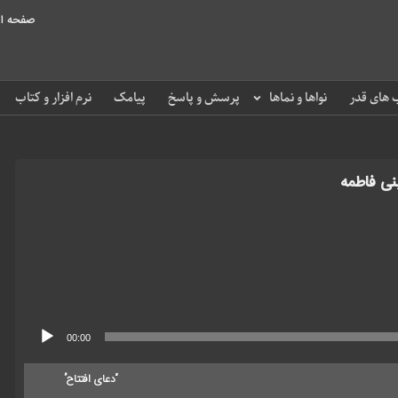
صفحه ا
های قدر
نواها و نماها
پرسش و پاسخ
پیامک
نرم افزار و کتاب
نی فاطمه
00:00
“دعای افتتاح”