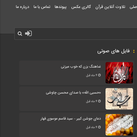
صلی
تلاوت آنلاین قرآن
گالری عکس
پیوندها
تماس با ما
درباره ما
فایل های صوتی
نماهنگ بزن که خوب میزنی
4 ماه قبل
«حسبی الله» با صدای محسن چاوشی
4 ماه قبل
دعای جوشن کبیر – سید قاسم موسوی قهار
4 ماه قبل