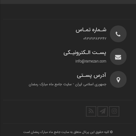
شـماره تمـاس
۰۹۳۸۹۳۸۳۳۴۲
پسـت الـکترونیـکی
info@ramezan.com
آدرس پسـتی
جمهوری اسلامی ایران - سایت جامع ماه مبارک رمضان
© کلیه حقوق این پرتال متعلق به سایت جامع ماه مبارک رمضان است