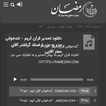
۱۷ اسفند ۱۴۰۳ - ۱۲:۱۹
تعداد نظرات :
182
بدون نظر
دانلود تحدیر قرآن کریم – تندخوانی
جزء به جزء از استاد گرانقدر آقای
“تندخوانی قرآن کریم - جزء07”
معتز آقایی
تلاوت قران کریم به روش تحدیر و به تفکیک سی جزء قرآن کریم
HTTPS://RAMEZAN.COM/
پخش‌کننده
00:00
00:00
صوت
1.
“تندخوانی قرآن کریم - جزء07”
35:05
— HTTPS://RAMEZAN.COM/
2.
“تندخوانی قرآن کریم - جزء08”
33:50
— HTTPS://RAMEZAN.COM/