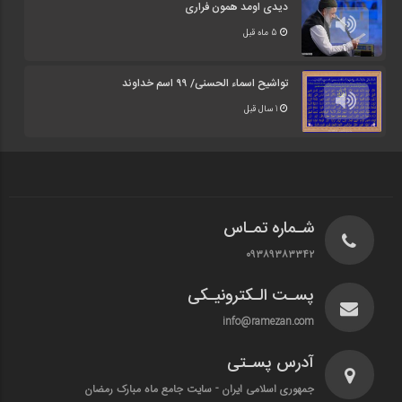
دیدی اومد همون فراری
5 ماه قبل
تواشیح اسماء الحسنی/ ۹۹ اسم خداوند
1 سال قبل
شـماره تمـاس
۰۹۳۸۹۳۸۳۳۴۲
پسـت الـکترونیـکی
info@ramezan.com
آدرس پسـتی
جمهوری اسلامی ایران - سایت جامع ماه مبارک رمضان