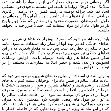
اگر نوجوانی هوس مصرف مقدار کمی از این مواد را داشته باشد،
مثلاً یک عدد کوچک زولبیا یا بامیه، این مسئله به‌خودی‌خود مشکلی
ایجاد نمی‌کند. چراکه توصیه می‌کنیم کمتر از ۱۰ درصد از کالری
دریافتی روزانه از قندهای ساده تأمین شود. بنابراین، اگر نوجوانی در
طول ماه رمضان به‌صورت محدود و در مقادیر کم مثلاً چهار یا پنج
بار در طول ماه از این مواد استفاده کند، احتمالاً ضرر چندانی نخواهد
داشت.
باید توجه داشته باشیم که مصرف بیش از حد غذاهای شیرین، حتی
غذاهای خانگی که در تهیه آنها از شکر زیاد استفاده می‌شود، مانند
حلوا یا شله‌زرد خطرناک است پس باید به مقدار شکری که در این
غذاهای خانگی نیز می‌ریزیم توجه کنیم، چراکه اگر مقدار شیرینی و
شکر همین غذاها هم زیاد باشد می‌تواند باعث افزایش نوسانات
انسولین در بدن شده و خطر ابتلا به بیماری‌های مختلف را در
نوجوانان افزایش دهد.
بنابراین به‌جای استفاده از میان‌وعده‌های شیرین، توصیه می‌شود که
عادت غذایی سالم در همین ماه برای نوجوانان تثبیت کنیم تا به جای
استفاده از شیرینی‌ها و غذاهای شیرین و شور از میوه‌های خشک یا
خرما در فاصله بین افطار تا سحر استفاده کنند و به ویژه مصرف
خرما برای نوجوانان توصیه می‌شود. این عادت غذایی سالم را
می‌توان در طول ماه رمضان تقویت کرد. همچنین، باید به میزان
مصرف خوراکی‌های شیرین توجه کرد، یعنی هر فرد باید دقت کند
که در این ماه به ویژه در میان وعده‌هایی که در فاصله افطار تا