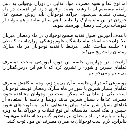
اما نوع غذا و نحوه مصرف مواد غذایی در دوران نوجوانی به دلیل
رابطه مستقیم آن با رشد، اهمیت وافری دارد. این اهمیت در ماه
رمضان تشدید می‌شود، چراکه نوجوانان باید روش صحیح غذا
خوردن در این ماه مبارک را بدانند تا هم سالم بمانند و هم بتوانند از
فیوضات پربرکت رمضان بهره‌مند شوند.
با هدف آموزش اصول تغذیه صحیح نوجوانان در ماه رمضان میزبان
لیلا آزادبخت، استاد تمام دانشگاه علوم پزشکی تهران است که طی
۱۱ جلسه مباحث علمی مرتبط با تغذیه نوجوانان در ماه مبارک
رمضان را تشریح می‌کند.
آزادبخت در چهارمین جلسه این دوره آموزشی مبحث «مصرف
غذاهای شیرین و شور» را تشریح کرد که با هم این درس‌گفتار را
می‌بینیم و می‌خوانیم.
موضوعی که در این جلسه به آن می‌پردازم، توجه به کاهش مصرف
غذاهای بسیار شیرین یا شور در ماه مبارک رمضان توسط نوجوانان
است. یکی از عاداتی که ممکن است در نوجوانان مشاهده شود،
مصرف غذاهای بسیار شیرین مانند زولبیا و بامیه یا استفاده از
غذاهای بسیار شور مانند میان‌وعده‌هایی نظیر بیسکویت‌های شور،
چیپس و پفک است. متأسفانه این نوع تنقلات و خوراکی‌ها به ویژه
زولبیا و بامیه در ماه رمضان نیز به‌طور گسترده استفاده می‌شوند.
بنابراین، لازم است نوجوانان به میزان مصرف این مواد توجه کنند.