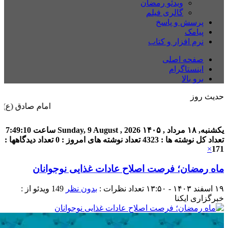
ویدئو رمضان
گالری فیلم
پرسش و پاسخ
پیامک
نرم افزار و کتاب
صفحه اصلی
اینستاگرام
برو بالا
حدیث روز
امام صادق (ع) می فرما
یکشنبه, ۱۸ مرداد , ۱۴۰۵
Sunday, 9 August , 2026
ساعت
7:49:10
تعداد کل نوشته ها : 4323
تعداد نوشته های امروز : 0
تعداد دیدگاهها :
×
171
ماه رمضان؛ فرصت اصلاح عادات غذایی نوجوانان
۱۹ اسفند ۱۴۰۳ - ۱۳:۵۰
تعداد نظرات :
بدون نظر
149
ویدئو از :
خبرگزاری ایکنا