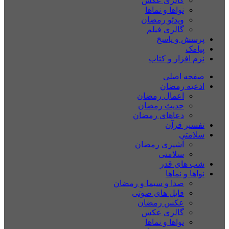
گالری عکس
نواها و نماها
ویدئو رمضان
گالری فیلم
پرسش و پاسخ
پیامک
نرم افزار و کتاب
صفحه اصلی
ادعیه رمضان
اعمال رمضان
حدیث رمضان
دعاهای رمضان
تفسیر قرآن
سلامتی
آشپزی رمضان
سلامتی
شب های قدر
نواها و نماها
صدا و سیما و رمضان
فایل های صوتی
عکس رمضان
گالری عکس
نواها و نماها