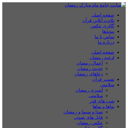
صفحه اصلی
تلاوت آنلاین قرآن
گالری عکس
پیوندها
تماس با ما
درباره ما
صفحه اصلی
ادعیه رمضان
اعمال رمضان
حدیث رمضان
دعاهای رمضان
تفسیر قرآن
سلامتی
آشپزی رمضان
سلامتی
شب های قدر
نواها و نماها
صدا و سیما و رمضان
فایل های صوتی
عکس رمضان