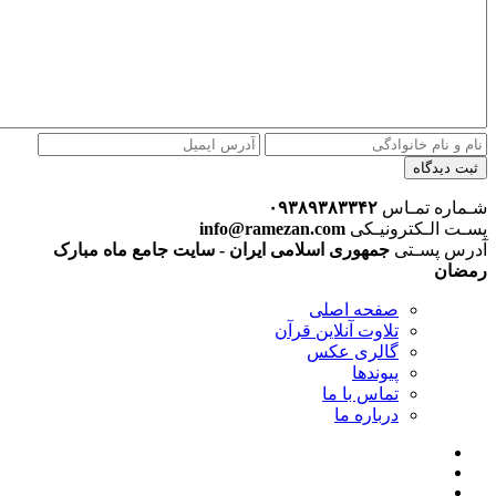
ثبت دیدگاه
شـماره تمـاس
۰۹۳۸۹۳۸۳۳۴۲
پسـت الـکترونیـکی
info@ramezan.com
آدرس پسـتی
جمهوری اسلامی ایران - سایت جامع ماه مبارک
رمضان
صفحه اصلی
تلاوت آنلاین قرآن
گالری عکس
پیوندها
تماس با ما
درباره ما