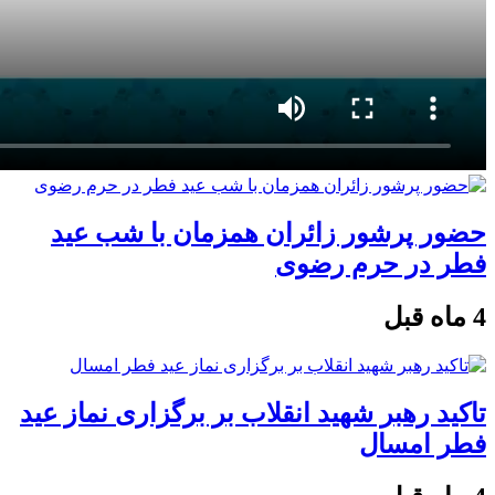
حضور پرشور زائران همزمان با شب عید
فطر در حرم رضوی
4 ماه قبل
تاکید رهبر شهید انقلاب بر برگزاری نماز عید
فطر امسال