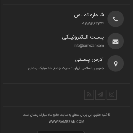
شـماره تمـاس
۰۹۳۸۹۳۸۳۳۴۲
پسـت الـکترونیـکی
info@ramezan.com
آدرس پسـتی
جمهوری اسلامی ایران - سایت جامع ماه مبارک رمضان
© کلیه حقوق این پرتال متعلق به سایت جامع ماه مبارک رمضان است
WWW.RAMEZAN.COM