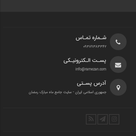
شـماره تمـاس
۰۹۳۸۹۳۸۳۳۴۲
پسـت الـکترونیـکی
info@ramezan.com
آدرس پسـتی
جمهوری اسلامی ایران - سایت جامع ماه مبارک رمضان