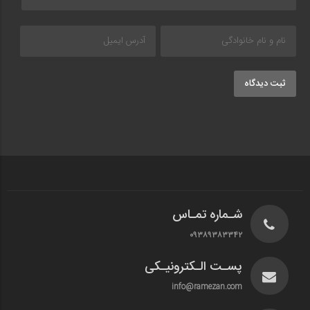
ثبت دیدگاه
شـماره تمـاس
۰۹۳۸۹۳۸۳۳۴۲
پسـت الـکترونیـکی
info@ramezan.com