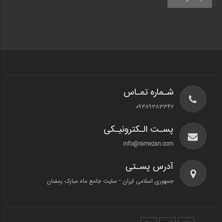
شـماره تمـاس
۰۹۳۸۹۳۸۳۳۴۲
پسـت الـکترونیـکی
info@ramezan.com
آدرس پسـتی
جمهوری اسلامی ایران - سایت جامع ماه مبارک رمضان